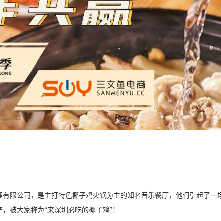
理有限公司，
是
主打特色椰子鸡火锅为主的知名音乐餐厅，
他们
引起
了
一
产，被大家称为
“来深圳必吃的椰子鸡”！