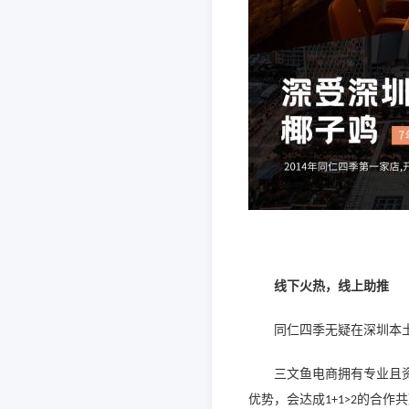
线下火热，线上助推
同仁四季无疑在深圳本
三文鱼电商拥有专业且
优势，会达成
的合作共
1+1>2