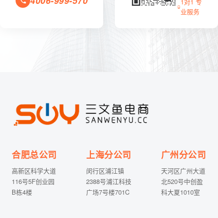
4006-999-570
1对1 专
业服务
合肥总公司
上海分公司
广州分公司
高新区科学大道
闵行区浦江镇
天河区广州大道
116号5F创业园
2388号浦江科技
北520号中创盈
B栋4楼
广场7号楼701C
科大夏1010室