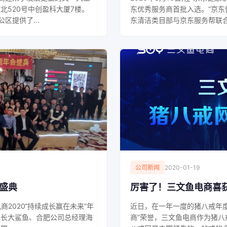
北520号中创盈科大厦7楼。
东优秀服务商首批入选。“京东
公区提供了...
东清洁类目部与京东服务帮联合
公司新闻
2020-01-19
会盛典
厉害了！三文鱼电商喜获
商2020“持续成长赢在未来”年
近日，在一年一度的猪八戒年
事长大鲨鱼、合肥公司总经理海
商”荣誉，三文鱼电商作为猪八