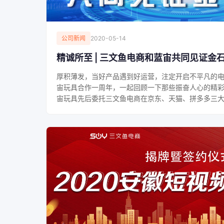
公司新闻
2020-05-14
精诚所至 | 三文鱼电商和蓝宙共同见证金
厚积薄发，当好产品遇到好运营，注定开启不平凡的
宙玩具合作一周年，一起回顾一下那些振奋人心的精彩瞬
宙玩具先后委托三文鱼电商在京东、天猫、拼多多三大电