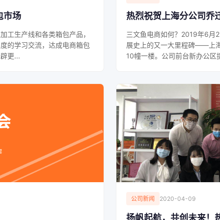
包市场
热烈祝贺上海分公司乔迁
包加工生产线和各类箱包产品，
三文鱼电商如何？2019年6
深度的学习交流，达成电商箱包
展史上的又一大里程碑——上海
更...
10幢一楼。公司前台新办公区
公司新闻
2020-04-09
扬帆起航，共创未来！