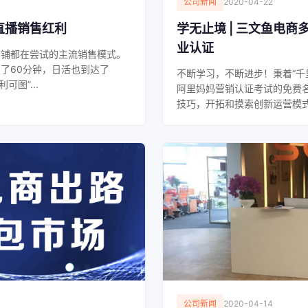
公司新闻
2020-04-22
直播销售红利
学无止境 | 三文鱼电
业认证
店铺都在尝试的主流销售模式。
了60分钟，日活也到达了
不断学习，不断进步！秉着“千
图”...
阿里妈妈营销认证考试的免费
技巧，开拓和摸索创新运营模式
公司新闻
2020-04-14