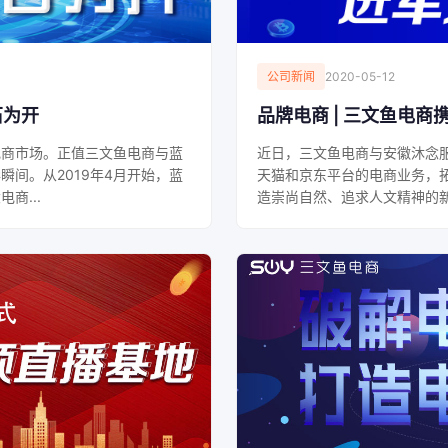
公司新闻
2020-05-12
石为开
品牌电商 | 三文鱼电商
电商市场。正值三文鱼电商与蓝
近日，三文鱼电商与安徽沐念服
间。从2019年4月开始，蓝
天猫和京东平台的电商业务，拓
商...
造崇尚自然、追求人文精神的新